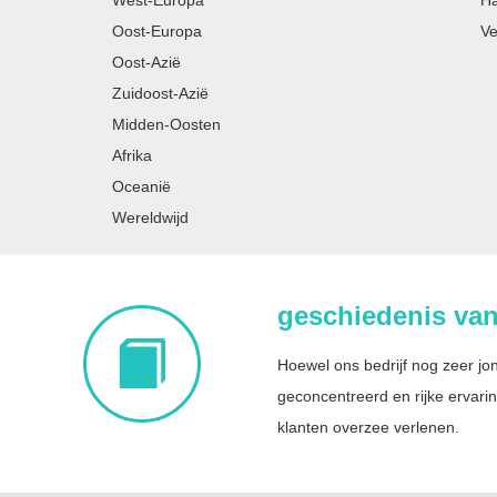
West-Europa
Ha
Oost-Europa
Ve
Oost-Azië
Zuidoost-Azië
Midden-Oosten
Afrika
Oceanië
Wereldwijd
geschiedenis van 
Hoewel ons bedrijf nog zeer jon
geconcentreerd en rijke ervarin
klanten overzee verlenen.