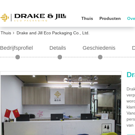
Thuis
Producten
Ove
Thuis
Drake and Jill Eco Packaging Co., Ltd.
Bedrijfsprofiel
Details
Geschiedenis
D
Dr
Drak
verp
word
klan
Vand
pers
van 
beho