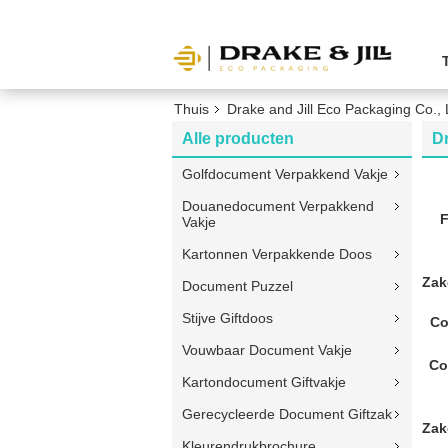
Thuis
Drake and Jill Eco Packaging Co., 
Alle producten
Dr
Golfdocument Verpakkend Vakje
Douanedocument Verpakkend
F
Vakje
Kartonnen Verpakkende Doos
Zak
Document Puzzel
Stijve Giftdoos
Co
Vouwbaar Document Vakje
Co
Kartondocument Giftvakje
Gerecycleerde Document Giftzak
Zak
Kleurendrukbrochure