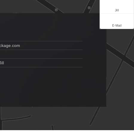
Jill
E-Mail
ckage.com
ill