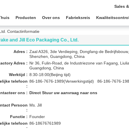
Sales &
Thuis
Producten
Over ons
Fabrieksreis
Kwaliteitscontro
Ltd. Contactinformatie
ake and Jill Eco Packaging Co., Ltd.
Adres :
Zaal A326, 3de Verdieping, Dongfang-de Bedrijfsbouw,
Shenzhen, Guangdong, China
actory Adres :
Nr 36, Fulin-Road, de Industriezone van Fagang, Liul
Guangdong, China
Werktijd :
8:30-18:00(Beijing tijd)
elijke telefoon
86-186-7676-1989(Verwerkingstijd) 86-186-7676-1989
:
ntacteer ons :
Direct Stuur uw aanvraag naar ons
ntact Persoon
Ms. Jill
:
Functie :
Founder
elijke telefoon
86-18676761989
: