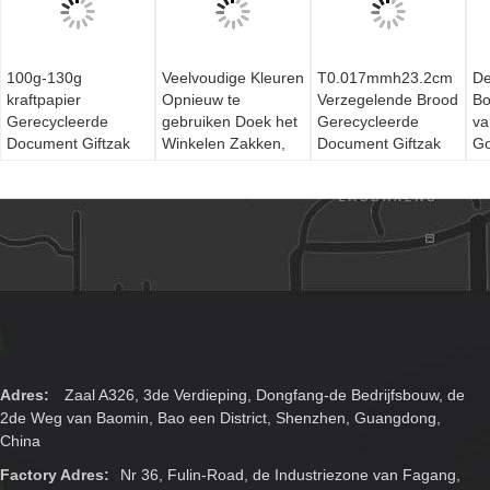
100g-130g
Veelvoudige Kleuren
T0.017mmh23.2cm
De
kraftpapier
Opnieuw te
Verzegelende Brood
Bo
Gerecycleerde
gebruiken Doek het
Gerecycleerde
va
Document Giftzak
Winkelen Zakken,
Document Giftzak
Go
Gemakkelijk Carry
het Document van
met Venster
af
With Handle
157g-250g
Do
Kraftpapier
Giftzakken
Adres:
Zaal A326, 3de Verdieping, Dongfang-de Bedrijfsbouw, de
2de Weg van Baomin, Bao een District, Shenzhen, Guangdong,
China
Factory Adres:
Nr 36, Fulin-Road, de Industriezone van Fagang,