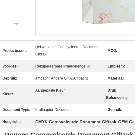
Het winkelen Gerecycleerde Document
Productnaam:
MOQ:
Giftzak
Voordeel:
Rekupereerbare Milieuvriendelijk
Embleem:
Gebruik:
ambacht, Andere Gift & Ambacht
Materiaal:
Aangepaste Kleur
Druk
Kleur:
Behandeling:
Document Type:
Kraftpapier-Document
Gebruik:
CMYK Gerecycleerde Document Giftzak
OEM Ger
Hoog licht:
,
Douane Gerecycleerde Document Giftzak 