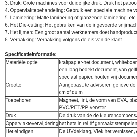
3. Druk: Grote machines voor duidelijke druk. Druk het patro
4. Oppervlaktebehandeling: Gebruik een speciale machine v
5. Laminering: Matte laminering of glanzende laminering. etc.
6. Het Die-cutting: Het gebruiken van de ingevoerde snijmac
7. Het lijmen: Een groot aantal werknemers doet handproduc
8. Verpakking: Verpakking volgens de eis van de klant
Specificatieinformatie:
Materiële optie
kraftpapier-het document, whiteboa
een laag bedekt document, van golf
speciaal papier, houten vrij docume
Grootte
Aangepast, te adviseren gelieve de 
cm of duim
Toebehoren
Magneet, lint, de vorm van EVA, pla
PVC/PET/PP-venster
Druk
De druk van de de kleurencompensa
Oppervlakteverwijdering
het hete in reliëf gemaakt stempelen
Het eindigen
De UVdeklaag, Vlek het vernissen, di