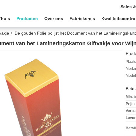
Sales &
Thuis
Producten
Over ons
Fabrieksreis
Kwaliteitscontro
vakje
De gouden Folie polijst het Document van het Lamineringskarto
ument van het Lamineringskarton Giftvakje voor Wij
Produ
Plaats
Merkn
Mode
Beta
Min. b
Prijs:
Verpa
Levert
Betal