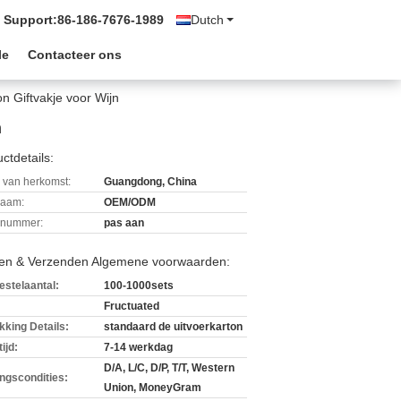
 Support:
86-186-7676-1989
Dutch
le
Contacteer ons
n Giftvakje voor Wijn
n
ctdetails:
 van herkomst:
Guangdong, China
aam:
OEM/ODM
lnummer:
pas aan
len & Verzenden Algemene voorwaarden:
estelaantal:
100-1000sets
Fructuated
kking Details:
standaard de uitvoerkarton
ijd:
7-14 werkdag
D/A, L/C, D/P, T/T, Western
ingscondities:
Union, MoneyGram