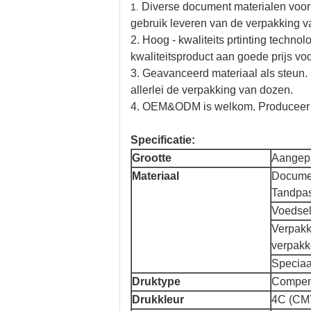
Diverse document materialen voor 
1.
gebruik leveren van de verpakking v
2. Hoog - kwaliteits prtinting techno
kwaliteitsproduct aan goede prijs voo
3. Geavanceerd materiaal als steun.
allerlei de verpakking van dozen.
4. OEM&ODM is welkom. Produceer he
Specificatie:
Grootte
Aangep
Materiaal
Documen
Tandpas
Voedsel
Verpakk
verpakk
Speciaa
Druktype
Compen
Drukkleur
4C (CMY