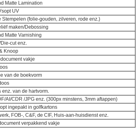
d Matte Lamination
Vsopt UV
 Stempelen (folie-gouden, zilveren, rode enz.)
reliëf maken/Debossing
d Matte Varnishing
Die-cut enz.
 & Knoop
edocument vakje
doos
je van de boekvorm
doos
 enz. van de hartvorm.
/AI/CDR /JPG enz. (300px minstens, 3mm aftappen)
pt ingepakt in golfkartons
werk, FOB-, C&F, de CIF, Huis-aan-huisdienst enz.
i document verpakkend vakje