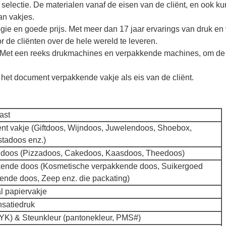
selectie. De materialen vanaf de eisen van de cliënt, en ook ku
an vakjes.
logie en goede prijs. Met meer dan 17 jaar ervarings van druk e
r de cliënten over de hele wereld te leveren.
 Met een reeks drukmachines en verpakkende machines, om de h
t document verpakkende vakje als eis van de cliënt.
ast
t vakje (Giftdoos, Wijndoos, Juwelendoos, Shoebox,
tadoos enz.)
doos (Pizzadoos, Cakedoos, Kaasdoos, Theedoos)
ende doos (Kosmetische verpakkende doos, Suikergoed
ende doos, Zeep enz. die packating)
l papiervakje
satiedruk
K) & Steunkleur (pantonekleur, PMS#)