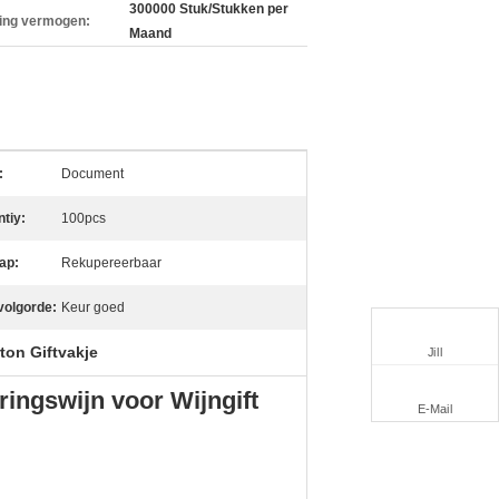
300000 Stuk/Stukken per
ing vermogen:
Maand
:
Document
tiy:
100pcs
ap:
Rekupereerbaar
volgorde:
Keur goed
ton Giftvakje
Jill
ringswijn voor Wijngift
E-Mail