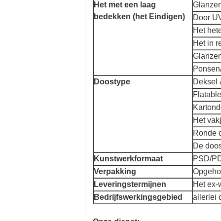
Het met een laag
Glanzen
bedekken (het Eindigen)
Door U
Het hete
Het in 
Glanzen
Ponsen/
Doostype
Deksel
Flatabl
Karton
Het vak
Ronde 
De doos
Kunstwerkformaat
PSD/PDF
Verpakking
Opgehoo
Leveringstermijnen
Het ex-
Bedrijfswerkingsgebied
allerle