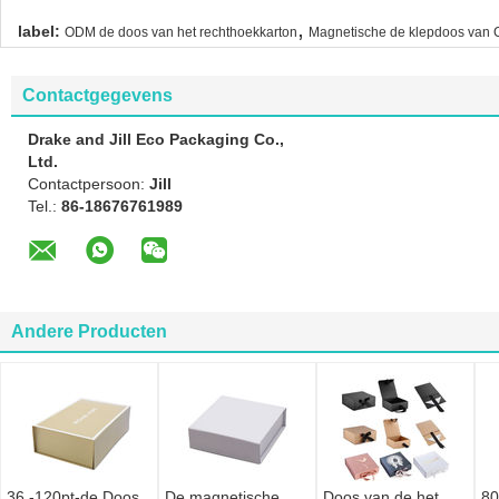
,
label:
ODM de doos van het rechthoekkarton
Magnetische de klepdoos van
Contactgegevens
Drake and Jill Eco Packaging Co.,
Ltd.
Contactpersoon:
Jill
Tel.:
86-18676761989
Andere Producten
36 -120pt-de Doos
De magnetische
Doos van de het
80