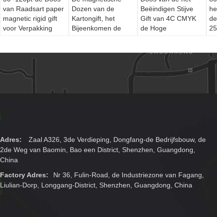
van Raadsart paper
Dozen van de
Beëindigen Stijve
he
magnetic rigid gift
Kartongift, het
Gift van 4C CMYK
de
voor Verpakking
Bijeenkomen de
de Hoge
25
Giftdozen van
Rekupereerbaar
Bo
Blaarcmyk Juwelen
voor
Kleding/Juwelen
Adres:
Zaal A326, 3de Verdieping, Dongfang-de Bedrijfsbouw, de
2de Weg van Baomin, Bao een District, Shenzhen, Guangdong,
China
Factory Adres:
Nr 36, Fulin-Road, de Industriezone van Fagang,
Liulian-Dorp, Longgang-District, Shenzhen, Guangdong, China