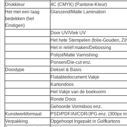
Drukkleur
4C (CMYK) (Pantone-Kleur)
Het met een laag
Glanzend/Matte Lamination
bedekken (het
Eindigen)
Door UV/Vlek UV
Het hete Stempelen (folie-Gouden, Zil
Het in reliëf maken/Debossing
Polijst/Matte Varnishing
Ponsen/Die-cut enz.
Doostype
Deksel & Basis
Flatabledocument Vakje
Kartondoos
Het Vakje van de boekvorm
Ronde Doos
Gehoorde Vormdoos enz.
Kunstwerkformaat
PSD/PDF/AI/CDR/JPG enz. (300px mi
Verpakking
Opgehoopt Ingepakt in Golfkartons