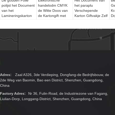
De gouden Folie
Elektronische
Het Document van
Be
polijst het Document
handelodm CMYK
het paraplu
Ge
van het
de Witte Doos van
Verschepende
Kr
Lamineringskarton
de Kartongift met
Karton Giftvakje Zelf
Do
Giftvakje voor Wijn
Metaalknoop
het Oprichten ODM
St
Gl
Pa
La
Adres:
Zaal A326, 3de Verdieping, Dongfang-de Bedrijfsbouw, de
2de Weg van Baomin, Bao een District, Shenzhen, Guangdong,
China
Factory Adres:
Nr 36, Fulin-Road, de Industriezone van Fagang,
Liulian-Dorp, Longgang-District, Shenzhen, Guangdong, China