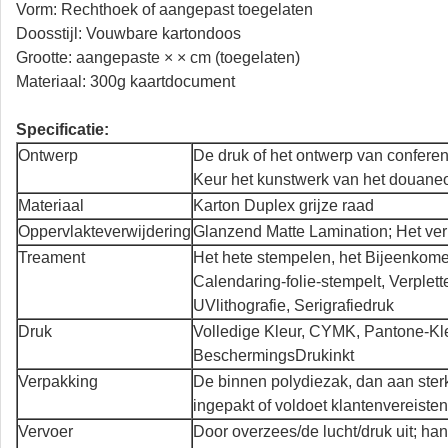
Vorm: Rechthoek of aangepast toegelaten
Doosstijl: Vouwbare kartondoos
Grootte: aangepaste × × cm (toegelaten)
Materiaal: 300g kaartdocument
Specificatie:
Ontwerp
De druk of het ontwerp van confere
Keur het kunstwerk van het douane
Materiaal
Karton Duplex grijze raad
Oppervlakteverwijdering
Glanzend Matte Lamination; Het ve
Treament
Het hete stempelen, het Bijeenkom
Calendaring-folie-stempelt, Verplett
UVlithografie, Serigrafiedruk
Druk
Volledige Kleur, CYMK, Pantone-Kle
BeschermingsDrukinkt
Verpakking
De binnen polydiezak, dan aan sterk
ingepakt of voldoet klantenvereisten
Vervoer
Door overzees/de lucht/druk uit; han