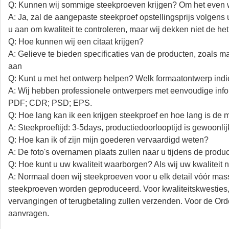
Q: Kunnen wij sommige steekproeven krijgen? Om het even 
A: Ja, zal de aangepaste steekproef opstellingsprijs volgen
u aan om kwaliteit te controleren, maar wij dekken niet de he
Q: Hoe kunnen wij een citaat krijgen?
A: Gelieve te bieden specificaties van de producten, zoals mat
aan
Q: Kunt u met het ontwerp helpen? Welk formaatontwerp indie
A: Wij hebben professionele ontwerpers met eenvoudige inf
PDF; CDR; PSD; EPS.
Q: Hoe lang kan ik een krijgen steekproef en hoe lang is de 
A: Steekproeftijd: 3-5days, productiedoorlooptijd is gewoonl
Q: Hoe kan ik of zijn mijn goederen vervaardigd weten?
A: De foto's overnamen plaats zullen naar u tijdens de produc
Q: Hoe kunt u uw kwaliteit waarborgen? Als wij uw kwaliteit n
A: Normaal doen wij steekproeven voor u elk detail vóór ma
steekproeven worden geproduceerd. Voor kwaliteitskwesties, 
vervangingen of terugbetaling zullen verzenden. Voor de Or
aanvragen.