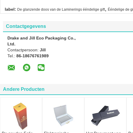
,
label:
De glanzende doos van de Laminerings ééndelige gift
Ééndelige de g
Contactgegevens
Drake and Jill Eco Packaging Co.,
Ltd.
Contactpersoon:
Jill
Tel.:
86-18676761989
Andere Producten